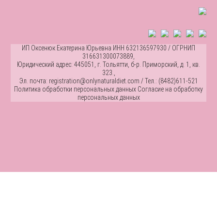
ИП Оксенюк Екатерина Юрьевна ИНН 632136597930 / ОГРНИП
316631300073889,
Юридический адрес: 445051, г. Тольятти, б-р. Приморский, д. 1, кв.
323.,
Эл. почта: registration@onlynaturaldiet.com / Тел.: (8482)611-521
Политика обработки персональных данных
Согласие на обработку
персональных данных